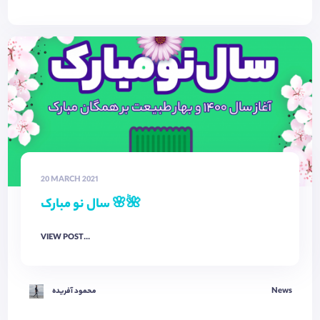
20 MARCH 2021
سال نو مبارک 🌸🌺
VIEW POST...
News
محمود آفریده