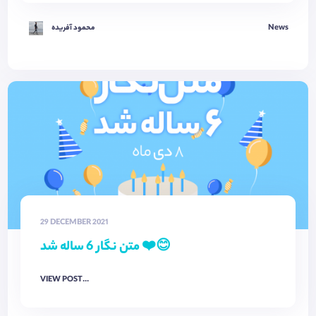
News
محمود آفریده
29 DECEMBER 2021
متن نگار 6 ساله شد ❤️😊
VIEW POST...