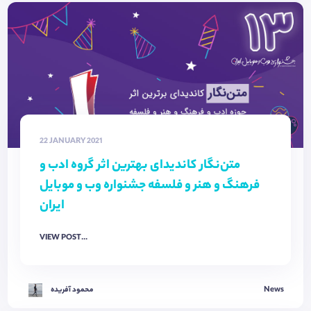
22 JANUARY 2021
متن‌نگار کاندیدای بهترین اثر گروه ادب و
فرهنگ و هنر و فلسفه جشنواره وب و موبایل
ایران
VIEW POST...
News
محمود آفریده