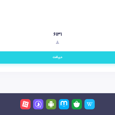
6131
دریافت