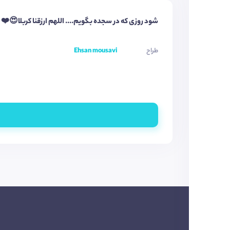
شود روزی که در سجده بگویم.... اللهم ارزقنا کربلا😍❤️
طراح
Ehsan mousavi