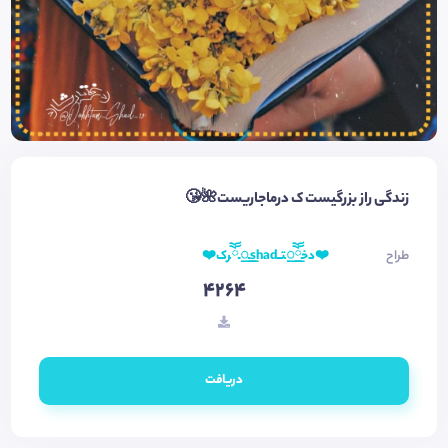
زندگی راز بزرگیست ک درماجاریست🌺😘
طراح
❤️دخ꯭ོོتــshadـ꯭ـོོرک❤️
4264
دریافت