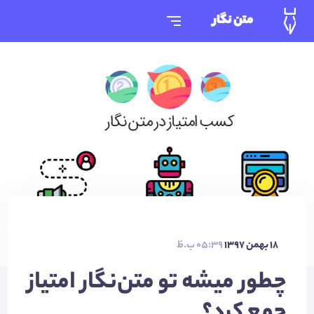
متن نگار
18 بهمن 1397
05:39 ب.ظ
چطور میشه تو متن‌نگار امتیاز