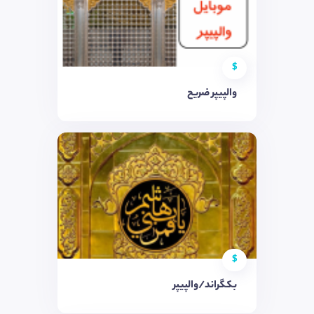
$
والپیپر ضریح
$
بکگراند/والپیپر