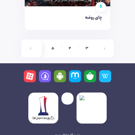
$
چای روضه
8
7
6
5
4
3