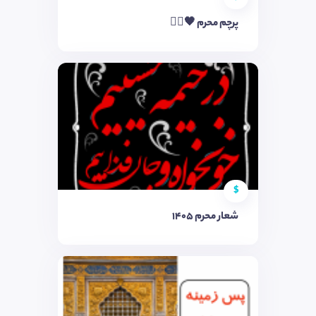
پرچم محرم 🖤✋🏻
$
شعار محرم ۱۴۰۵