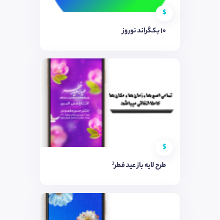
$
10 بکگراند نوروز
$
طرح لایه باز عید فطر²