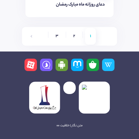
دعای روزانه ماه مبارک رمضان
6
5
4
3
2
1
متن نگار | خلاقیت ∞