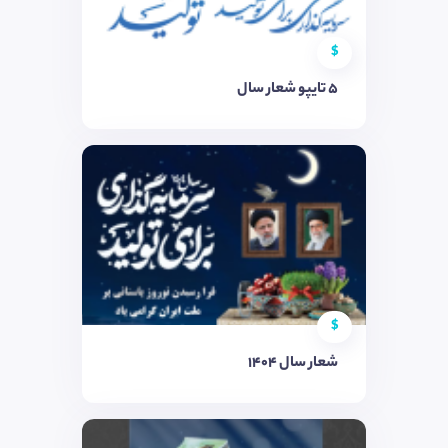
$
5 تایپو شعار سال
$
شعار سال 1404