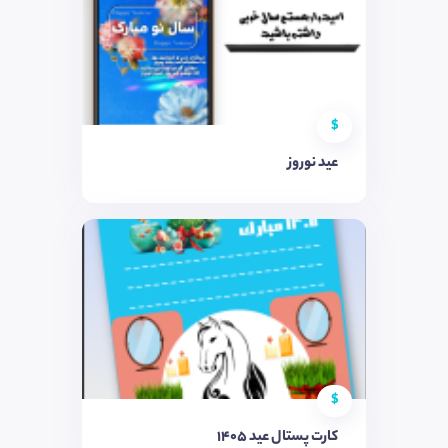
$
عید نوروز
$
کارت پستال عید 1405