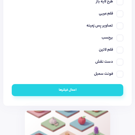
طرح لایه باز
قلم عربی
تصاویر پس زمینه
برچسب
قلم لاتین
دست نقش
فونت سمبل
اعمال فیلترها