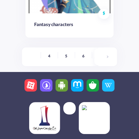
$
Fantasy characters
4
5
6
7
8
9