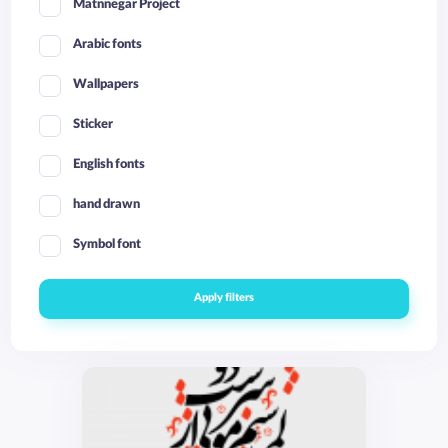
Matnnegar Project
Arabic fonts
Wallpapers
Sticker
English fonts
hand drawn
Symbol font
Apply filters