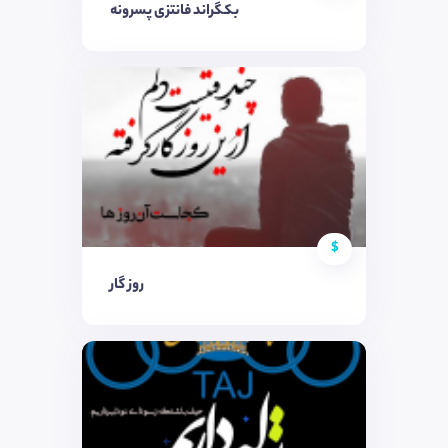
بکگراند فانتزی پسرونه
$
روز گار