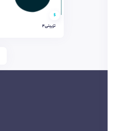
$
تزیینی4