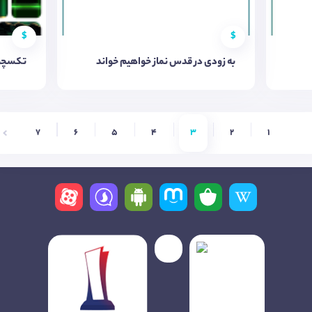
$
$
به زودی در قدس نماز خواهیم خواند
تکسچر 
7
6
5
4
3
2
1