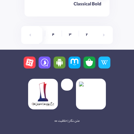
Classical Bold
7
6
5
4
3
2
متن نگار | خلاقیت ∞