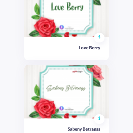
$
Love Berry
$
Sabeny Betranss