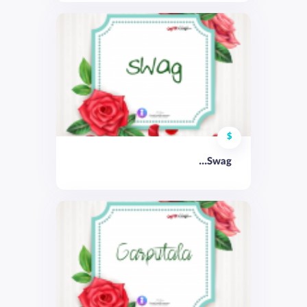
$
Swag...