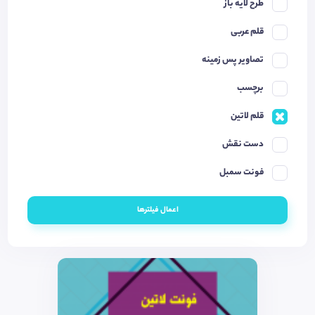
طرح لایه باز
قلم عربی
تصاویر پس زمینه
برچسب
قلم لاتین
دست نقش
فونت سمبل
اعمال فیلترها