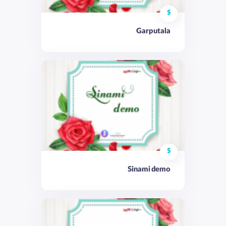
$
Garputala
$
Sinami demo