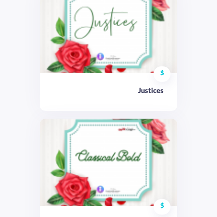
$
Justices
$