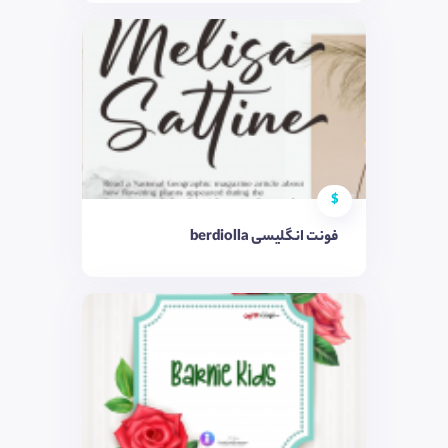
$
فونت انگلیسی berdiolla