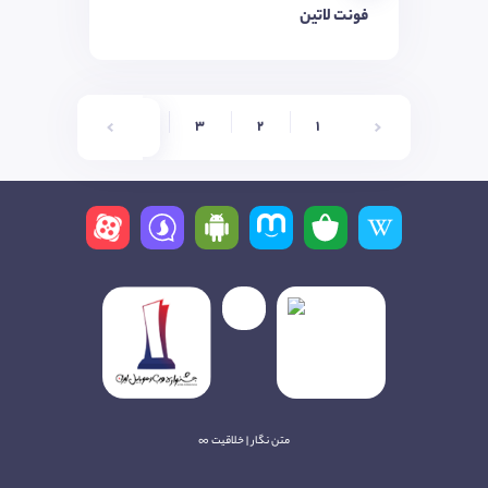
فونت لاتین
6
5
4
3
2
1
متن نگار | خلاقیت ∞