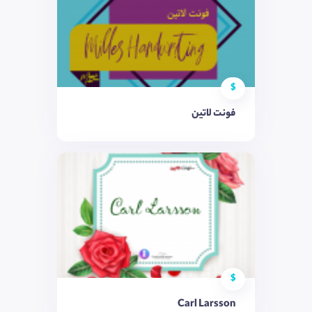
$
فونت لاتین
$
Carl Larsson