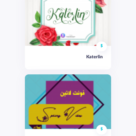
$
Katerlin
$