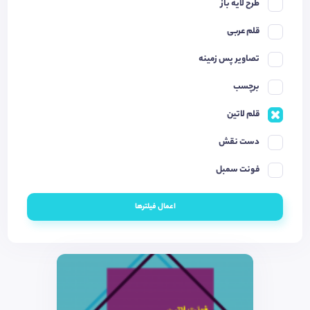
طرح لایه باز
قلم عربی
تصاویر پس زمینه
برچسب
قلم لاتین
دست نقش
فونت سمبل
اعمال فیلترها