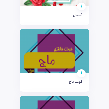
$
آسمان
$
فونت ماج