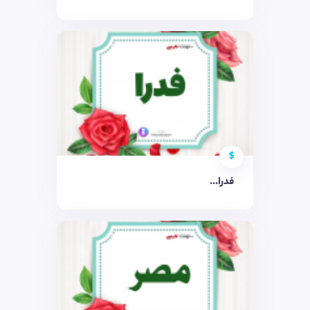
$
فدرا...