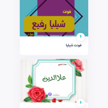
$
فونت شیلیا
$