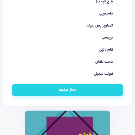
طرح لایه باز
قلم عربی
تصاویر پس زمینه
برچسب
قلم لاتین
دست نقش
فونت سمبل
اعمال فیلترها