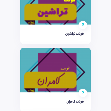
$
فونت تراشین
$
فونت کامران