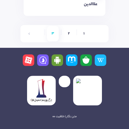
علاالدین
6
5
4
3
2
1
متن نگار | خلاقیت ∞