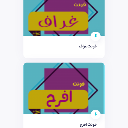
$
فونت غراف
$
فونت افرح