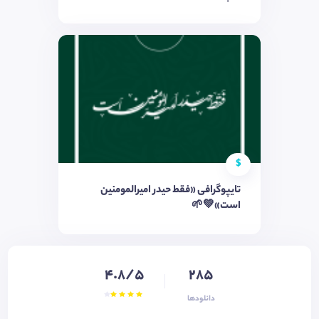
$
تایپوگرافی «فقط حیدر امیرالمومنین
است»💚🌱
4.8/5
285
دانلودها