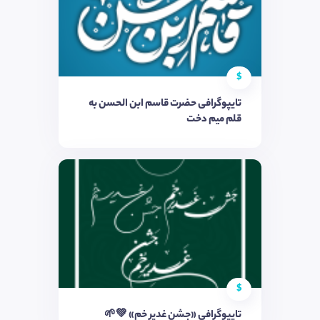
$
تایپوگرافی حضرت قاسم ابن الحسن به
قلم میم دخت
$
تایپوگرافی «جشن غدیر خم» 💚🌱