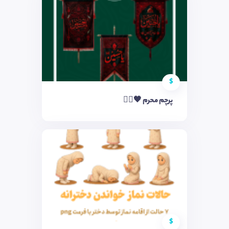
$
پرچم محرم 🖤✋🏻
$