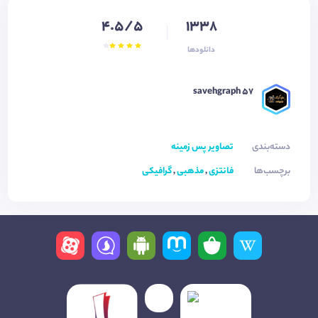
4.5/5
1338
دانلودها
savehgraph ۵۷
دسته‌بندی
تصاویر پس زمینه
برچسب‌ها
فانتزی
,
مذهبی
,
گرافیکی