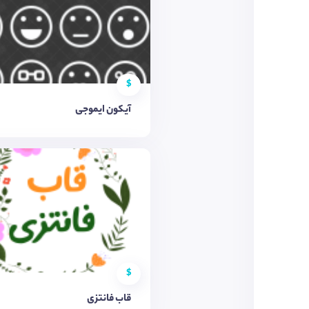
$
آیکون ایموجی
$
قاب فانتزی