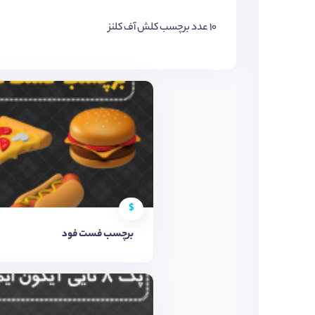
10 عدد برچسب کلش آف کلنز
$
برچسب فست فود