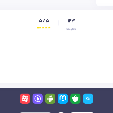
5/5
123
دانلودها