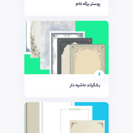
پوستر برگه خام
$
بکگراند حاشیه دار