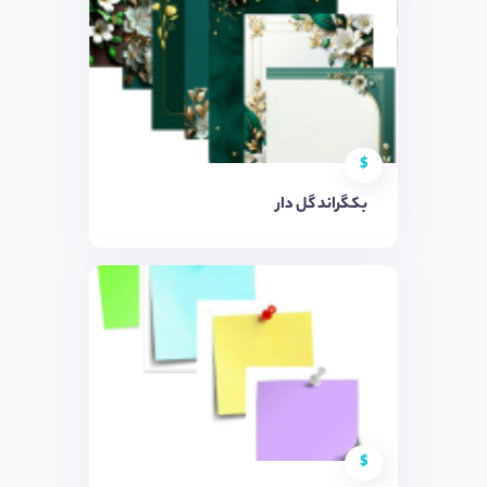
$
بکگراند گل دار
$