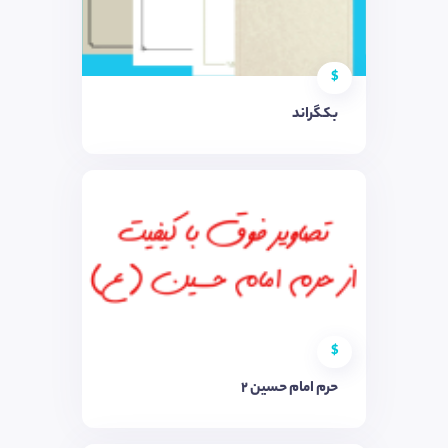
$
بکگراند
$
حرم امام حسین ۲