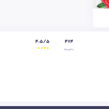
4.5/5
474
دانلودها