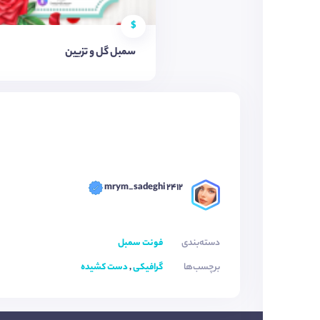
$
سمبل گل و تزیین
mrym_sadeghi 2412
دسته‌بندی
فونت سمبل
برچسب‌ها
گرافیکی
,
دست کشیده