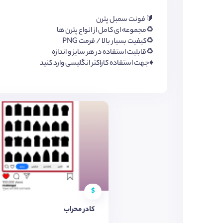
🔰فونت سمبل پترن
♻️مجموعه ای کامل از انواع پترن ها
♻️کیفیت بسیار بالا / فرمت PNG
♻️قابلیت استفاده در هر سایز و اندازه
♦️جهت استفاده کاراکتر انگلیسی وارد کنید
$
کادر محراب