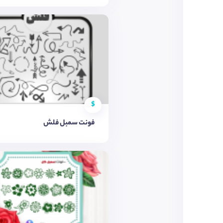
$
فونت سمبل فلش