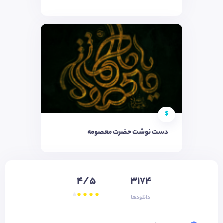
$
دست نوشت حضرت معصومه
4/5
3174
دانلودها