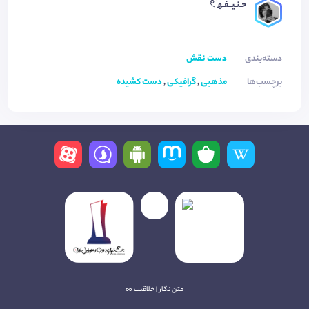
حـنـیــفـھ 𓏲࣪
دسته‌بندی
دست نقش
برچسب‌ها
مذهبی
,
گرافیکی
,
دست کشیده
متن نگار | خلاقیت ∞