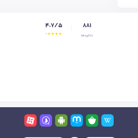
4.7/5
881
دانلودها