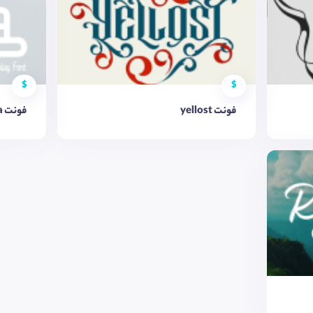
$
$
فونت yellost
فونت Naraba