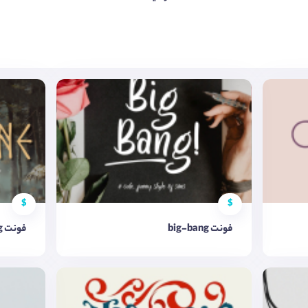
$
$
فونت big-bang
فونت viking