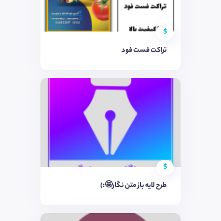
$
تراکت فست فود
$
طرح لایه باز متن نگار🤩:)