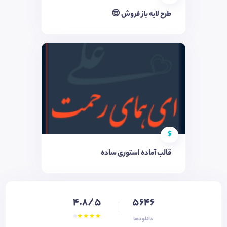
طرح لایه باز فروش 😎
$
قالب آماده استوری ساده
4.8/5
5646
دانلودها