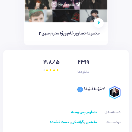
$
مجموعه تصاویر خام ویژه محرم سری ۲
4.8/5
2319
دانلودها
✅مَهْــتا فَـــرْیادْ
دسته‌بندی
تصاویر پس زمینه
برچسب‌ها
مذهبی
,
گرافیکی
,
دست کشیده