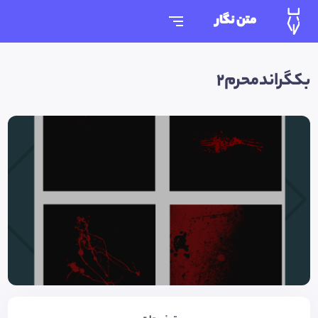
متن نگار
بکگراندمحرم۲