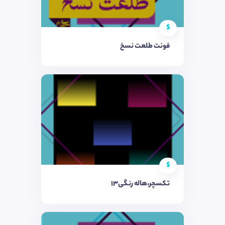
$
فونت طلعت نسخ
$
تکسچر،هاله رنگی۱۳