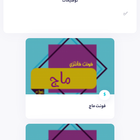
توضیحات
✅
$
فونت ماج