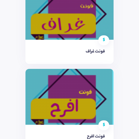
$
فونت غراف
$
فونت افرح