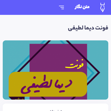
متن نگار
فونت دیما لطیفی