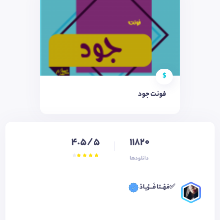
$
فونت جود
4.5/5
11820
دانلودها
✅مَهْــتا فَـــرْیادْ