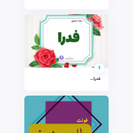
$
فدرا...