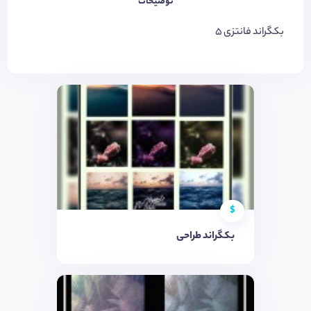
توضیحات
بکگراند فانتزی 5
$
بکگراند طراحی