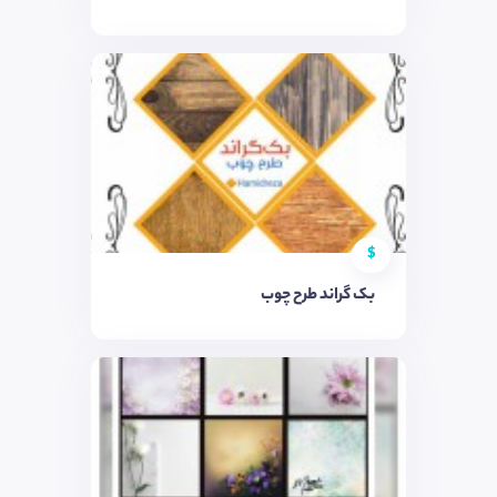
$
بک گراند طرح چوب