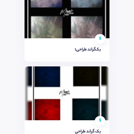
$
بکگراند طراحی1
$
بک گراند طراحی