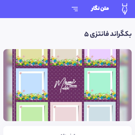
متن نگار
بکگراند فانتزی 5