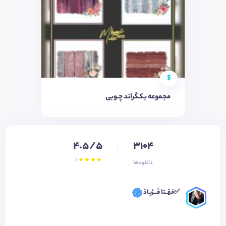
$
مجموعه بکگراند چـوبی
4.5/5
3104
دانلودها
✅مَهْــتا فَـــرْیادْ