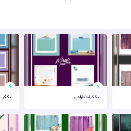
$
$
بکگراند طراحی
بکگراند