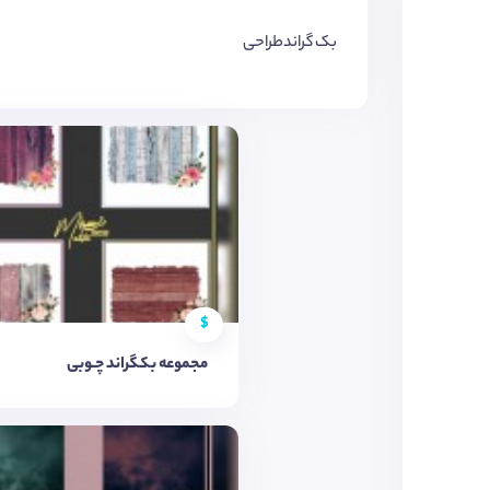
بک گراندطراحی
$
مجموعه بکگراند چـوبی