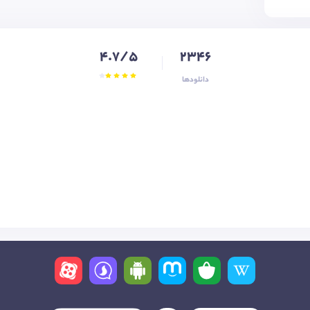
4.7/5
2346
دانلودها