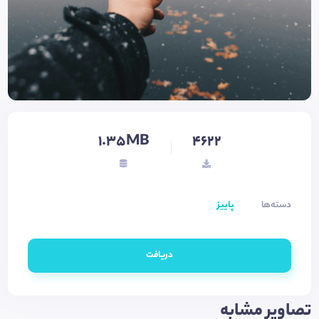
1.35MB
4622
دسته‌ها
پاییز
دریافت
تصاویر مشابه