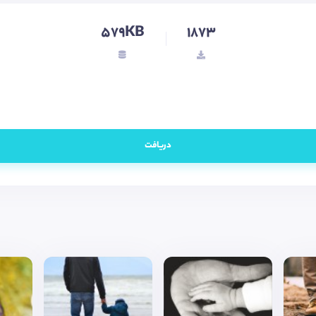
579KB
1873
دریافت